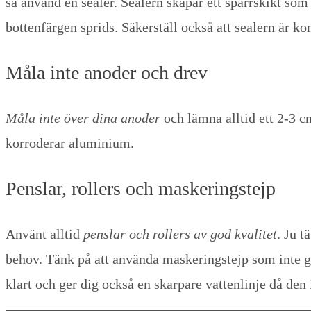
så använd en sealer. Sealern skapar ett spärrskikt so
bottenfärgen sprids. Säkerställ också att sealern är k
Måla inte anoder och drev
Måla inte över dina anoder
och lämna alltid ett 2-3 
korroderar aluminium.
Penslar, rollers och maskeringstejp
Använt alltid
penslar och rollers av god kvalitet
. Ju t
behov. Tänk på att använda maskeringstejp som inte g
klart och ger dig också en skarpare vattenlinje då de