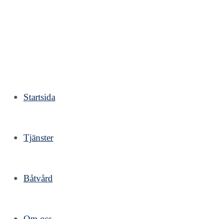
Hoppa
till
innehållet
Startsida
Tjänster
Båtvård
Om oss