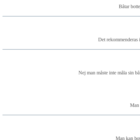
Båtar botte
Det rekommenderas int
Nej man måste inte måla sin båt
Man b
Man kan bot