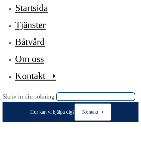
Startsida
Tjänster
Båtvård
Om oss
Kontakt ➝
Sök
Skriv in din sökning
på
Hur kan vi hjälpa dig?
Kontakt ➝
denna
webbplats