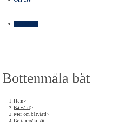
Kontakt ➝
Bottenmåla båt
Hem
>
Båtvård
>
Mer om båtvård
>
Bottenmåla båt