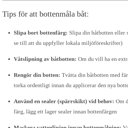
Tips för att bottenmåla båt:
Slipa bort bottenfärg:
Slipa din båtbotten eller 
se till att du uppfyller lokala miljöföreskrifter)
Våtslipning av båtbotten:
Om du vill ha en extr
Rengör din botten:
Tvätta din båtbotten med fär
torka ordentligt innan du applicerar den nya bott
Använd en sealer (spärrskikt) vid behov:
Om du
färg, lägg ett lager sealer innan bottenfärgen
Maskera vattenlinjen innan bottenmålning:
Va