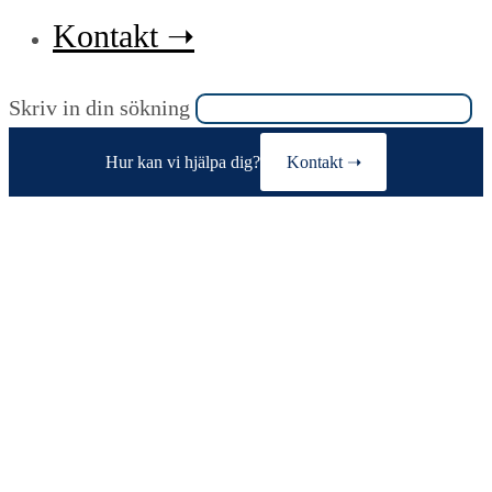
Kontakt ➝
Sök
Skriv in din sökning
på
Hur kan vi hjälpa dig?
Kontakt ➝
denna
webbplats