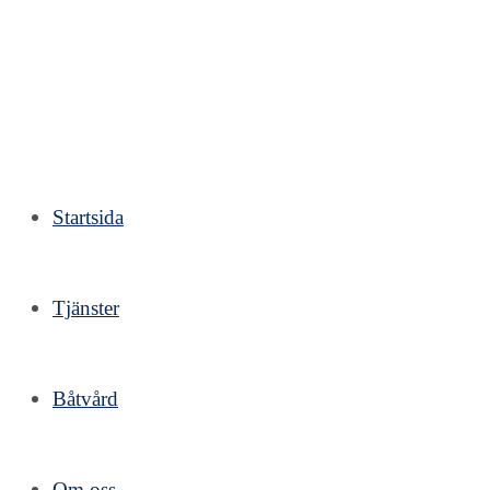
Hoppa
till
innehållet
Startsida
Tjänster
Båtvård
Om oss