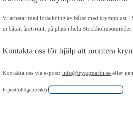
Vi arbetar med intäckning av båtar med krympplast i S
in båtar, året-runt, på plats i hela Stockholmsområdet 
Kontakta oss för hjälp att montera kry
Kontakta oss via e-post:
info@tryggmarin.se
eller ge
E-post
(obligatoriskt)