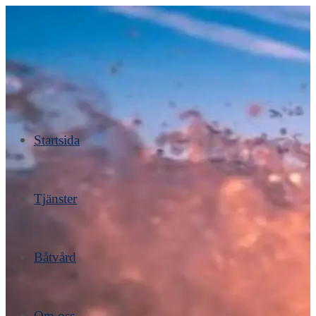
Hoppa
till
innehållet
Startsida
Tjänster
Båtvård
Om oss