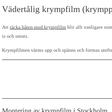
Vädertålig krympfilm (krymppl
Att
täcka båten med krympfilm
blir allt vanligare som
is och smuts.
Krympfilmen värms upp och spänns och formas utefter 
Montering av krympfilm i Stockholm