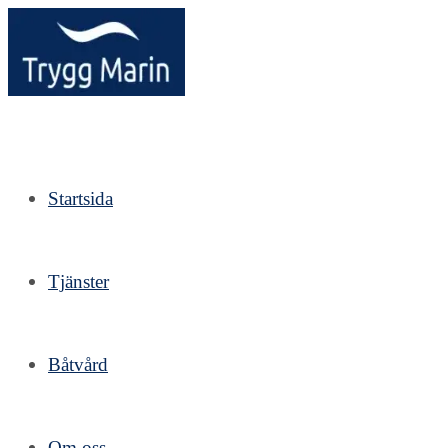
Hoppa
till
innehållet
Startsida
Tjänster
Båtvård
Om oss