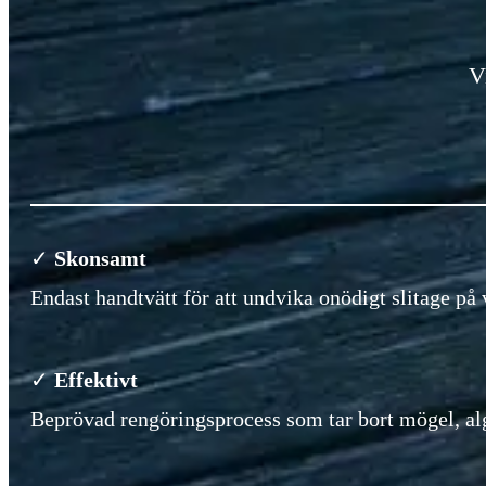
V
✓
Skonsamt
Endast handtvätt för att undvika onödigt slitage på 
✓
Effektivt
Beprövad rengöringsprocess som tar bort mögel, alg