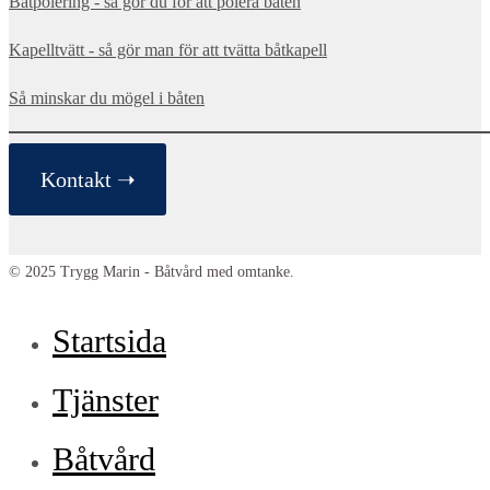
Båtpolering - så gör du för att polera båten
Kapelltvätt - så gör man för att tvätta båtkapell
Så minskar du mögel i båten
Kontakt ➝
© 2025 Trygg Marin - Båtvård med omtanke.
Startsida
Tjänster
Båtvård