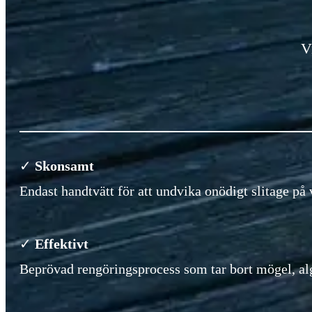
V
✓
Skonsamt
Endast handtvätt för att undvika onödigt slitage på 
✓
Effektivt
Beprövad rengöringsprocess som tar bort mögel, alg