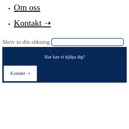
Om oss
Kontakt ➝
Sök
Skriv in din sökning
på
Hur kan vi hjälpa dig?
denna
webbplats
Kontakt ➝