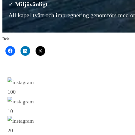
✓
Miljövänligt
All kapelltvätt och impregnering genomförs med 
Dela:
10
0
1
0
2
0