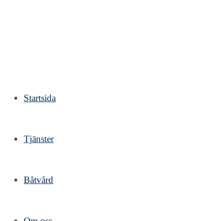
Hoppa
till
innehållet
Startsida
Tjänster
Båtvård
Om oss