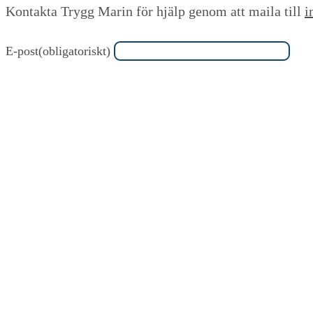
Kontakta Trygg Marin för hjälp genom att maila till
i
E-post
(obligatoriskt)