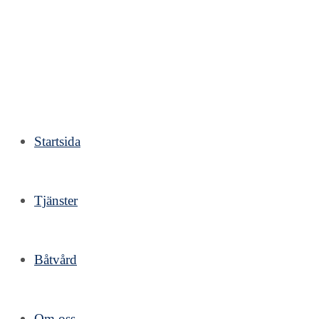
Hoppa
till
innehållet
Startsida
Tjänster
Båtvård
Om oss