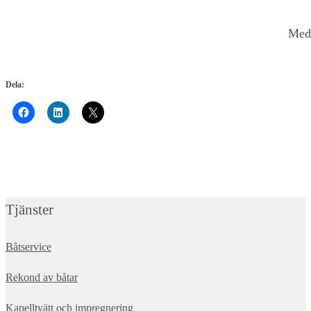
Med
Dela:
Tjänster
Båtservice
Rekond av båtar
Kapelltvätt och impregnering