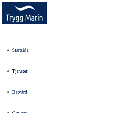
Hoppa
till
innehållet
Startsida
Tjänster
Båtvård
Om oss