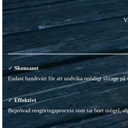
V
✓
Skonsamt
Endast handtvätt för att undvika onödigt slitage på 
✓
Effektivt
Beprövad rengöringsprocess som tar bort mögel, alg