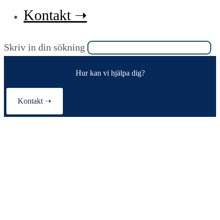
Kontakt ➝
Sök
Skriv in din sökning
på
Hur kan vi hjälpa dig?
denna
webbplats
Kontakt ➝