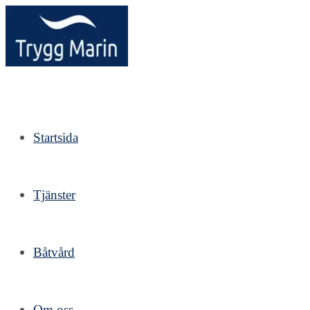
Hoppa
till
innehållet
Startsida
Tjänster
Båtvård
Om oss