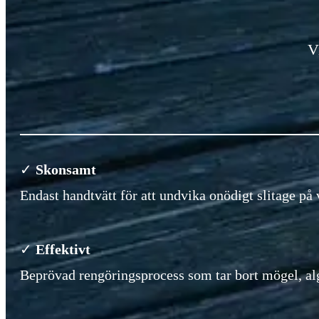
V
✓
Skonsamt
Endast handtvätt för att undvika onödigt slitage på 
✓
Effektivt
Beprövad rengöringsprocess som tar bort mögel, alg