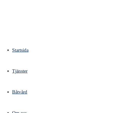
Hoppa
till
innehållet
Startsida
Tjänster
Båtvård
Om oss