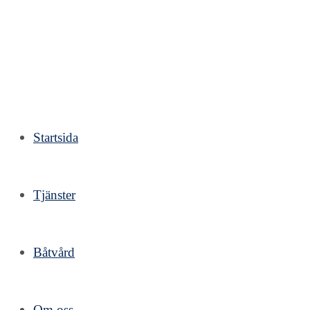
Hoppa
till
innehållet
Startsida
Tjänster
Båtvård
Om oss